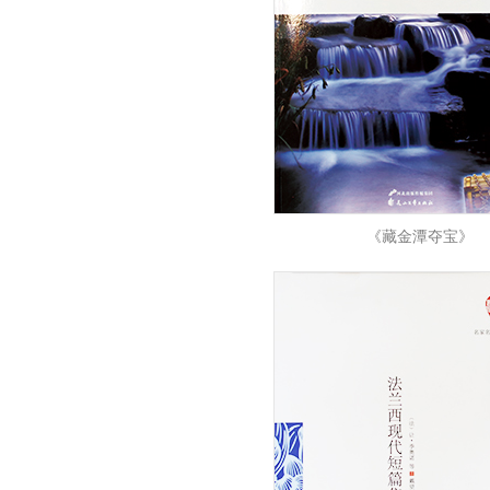
《藏金潭夺宝》