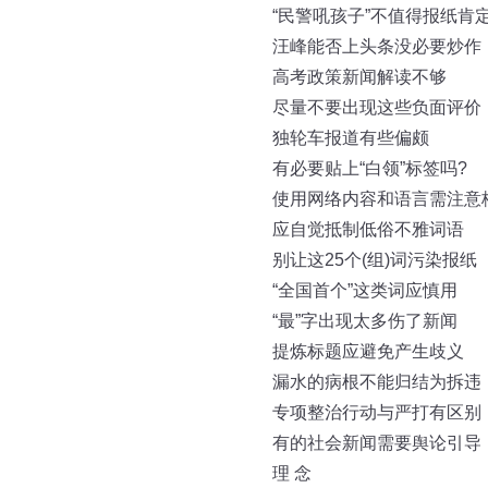
“民警吼孩子”不值得报纸肯
汪峰能否上头条没必要炒作
高考政策新闻解读不够
尽量不要出现这些负面评价
独轮车报道有些偏颇
有必要贴上“白领”标签吗?
使用网络内容和语言需注意
应自觉抵制低俗不雅词语
别让这25个(组)词污染报纸
“全国首个”这类词应慎用
“最”字出现太多伤了新闻
提炼标题应避免产生歧义
漏水的病根不能归结为拆违
专项整治行动与严打有区别
有的社会新闻需要舆论引导
理 念