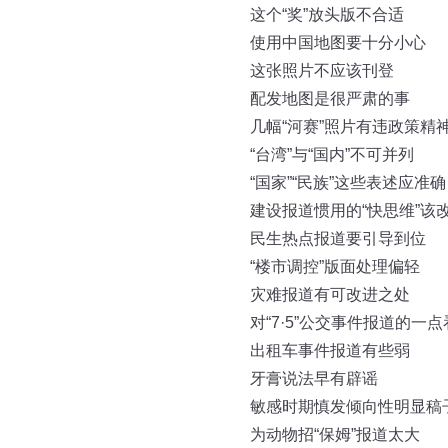
这个“奖”放头版不合适
使用中国地图要十分小心
这张照片不应该刊登
配发地图是很严肃的事
几幅“河赛”照片有违政策精
“台湾”与“国内”不可并列
“国家”“民族”这些表述应准确
建设报道惯用的“快思维”该
民生热点报道要引导到位
“楼市调控”版面处理偏轻
灾难报道有可改进之处
对“7·5”公交事件报道的一
出租车事件报道有些弱
牙膏说法早有辟谣
敏感时期慎发倾向性明显稿
为动物招“保姆”报道太大