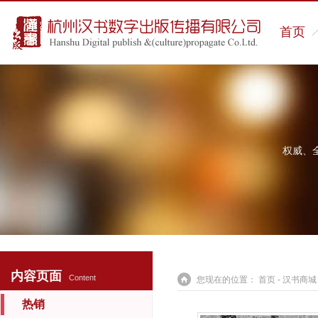
首页
权威、
内容页面
Content
您现在的位置：
首页
-
汉书商城
热销