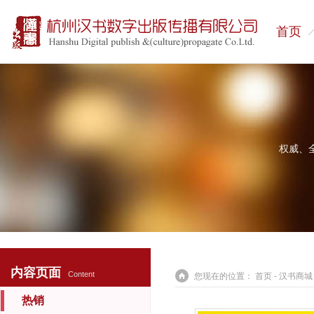
首页
权威、
内容页面
Content
您现在的位置：
首页
-
汉书商城
热销