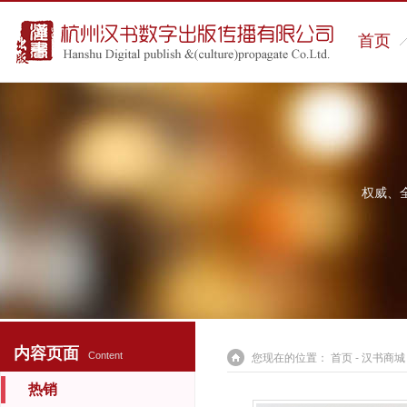
首页
权威、
内容页面
Content
您现在的位置：
首页
-
汉书商城
热销