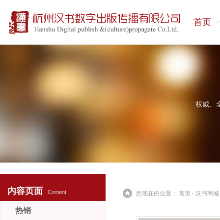
首页
权威、
内容页面
Content
您现在的位置：
首页
-
汉书商城
热销