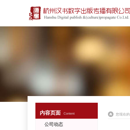
内容页面
Content
您现在的
公司动态