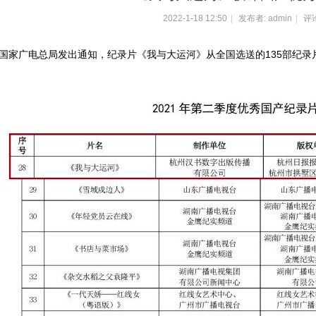
2022-1-18 12:50
|
发布者:
admin
|
评论
日，国家广电总局发出通知，纪录片《我与大运河》从全国选送的135部纪录